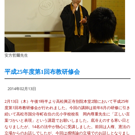
安方哲爾先生
平成25年度第1回布教研修会
2014年02月13日
2月13日（木）午後1時半より高松興正寺別院本堂2階において平成25年
度第1回布教研修会が行われました。今回の講師は前年6月の研修に引き
続いて高松市国分寺町在住の元小学校校長 岡内尊重先生に「正しい言
葉づかいと表現」という講題でお願いしました。底冷えのする寒い日と
なりましたが、14名の法中が熱心に受講しました。前回は人権、憲法の
立場からのお話しでしたが、今回は感情論の立場でのお話しとなりまし