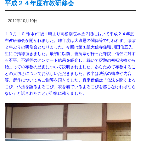
平成２４年度布教研修会
2012年10月10日
１０月１０日(水)午後１時より高松別院本堂２階において平成２４年度
布教研修会が開かれました。昨年度は大遠忌の関係等で行われず、ほぼ
２年ぶりの研修会となりました。今回は第１組大信寺住職 川田信五先
生にご指導頂きました。最初に以前、曹洞宗が行った寺院、僧侶に対す
る不平、不満等のアンケート結果を紹介し、続いて釈迦の初転法輪から
始まっての布教の歴史について説明されました。あらためて布教するこ
との大切さについてお話しいただきました。後半は法話の構成や内容
等、所作についてもご指導を頂きました。真宗僧侶は「仏法を聞くよろ
こび、仏法を語るよろこび、衣を着ているよろこびを感じなければなら
ない」と話されたことが印象に残りました。