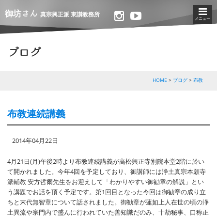
御坊さん
真宗興正派 東讃教務所
メニュー
ブログ
HOME
ブログ
布教
布教連続講義
2014年04月22日
4月21日(月)午後2時より布教連続講義が高松興正寺別院本堂2階に於い
て開かれました。今年4回を予定しており、御講師には浄土真宗本願寺
派輔教 安方哲爾先生をお迎えして「わかりやすい御勧章の解説」とい
う講題でお話を頂く予定です。第1回目となった今回は御勧章の成り立
ちと末代無智章について話されました。御勧章が蓮如上人在世の頃の浄
土異流や宗門内で盛んに行われていた善知識だのみ、十劫秘事、口称正