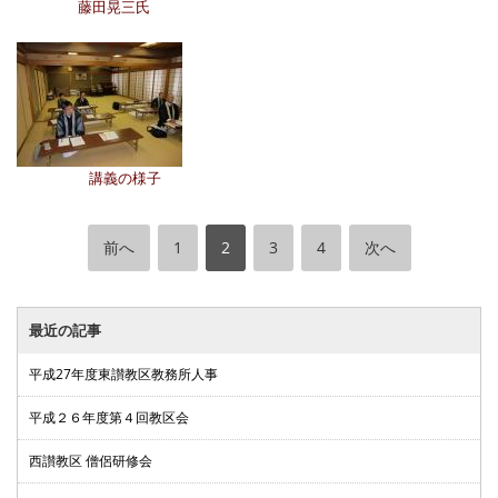
藤田晃三氏
講義の様子
前へ
1
2
3
4
次へ
最近の記事
平成27年度東讃教区教務所人事
平成２６年度第４回教区会
西讃教区 僧侶研修会