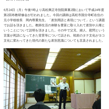
6月24日（月）午後1時より高松興正寺別院庫裏2階において平成24年度
第2回布教研修会が行われました。今回の講師は高松市国分寺町在住の
元小学校校長 岡内尊重先生。「差別用語と表現について」という講題
でお話を頂きました。教師生活の体験を豊富に取り入れて差別や人権と
いうことについて説明を頂きました。その中で父兄、婦人、慰問という
言葉が死語になってきた背景等について話され、戦前のタテ文化がヨコ
文化に変わってきた現代の新たな差別意識についても言及されました。